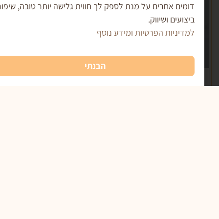
מים אחרים על מנת לספק לך חווית גלישה יותר טובה, שיפור
צועים ושיווק.
דיניות הפרטיות ומידע נוסף
הבנתי
אהבה על קובייה – טבלת שוקולד ולנטיין
₪
17.00
הוספה לסל
פו למועדון השוקולד