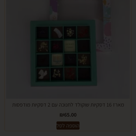
כה עם 2 דסקיות מודפסות
₪
65.00
הוספה לסל