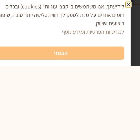
לידיעתך, אנו משתמשים ב"קבצי עוגיות" (cookies) ובכלים
מים אחרים על מנת לספק לך חווית גלישה יותר טובה, שיפור
פו למועדון השוקולד
צועים ושיווק.
טבלת שוקולד לבן מודפסת לחנוכה
דיניות הפרטיות ומידע נוסף
₪
17.00
הוספה לסל
הבנתי
 מאשר/ת את
מדיניות הפרטיות
ומסכים/ה שהמידע
ש למענה לפנייה ולמטרות המפורטות בה
שליחה