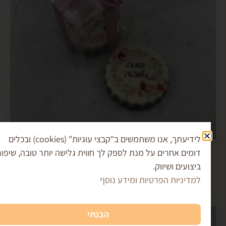
לידיעתך, אנו משתמשים ב"קבצי עוגיות" (cookies) ובכלים
שוקולד עגול מודפס לראש השנה
מים אחרים על מנת לספק לך חווית גלישה יותר טובה, שיפור
₪
11.00
צועים ושיווק.
דיניות הפרטיות ומידע נוסף
הוספה לסל
הבנתי