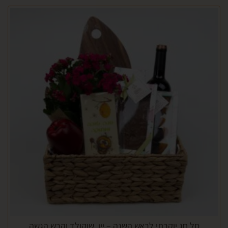
ל חג יוקרתי לראש השנה – יין, שוקולד וקרש הגשה