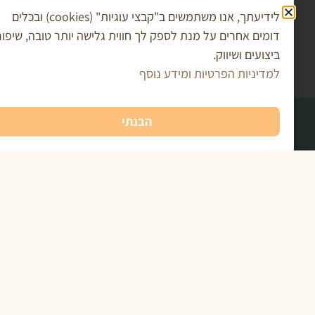
קריספי מנגו שוקולד לבן
ש למענה לפנייה ולמטרות המפורטות בה
לידיעתך, אנו משתמשים ב"קבצי עוגיות" (cookies) ובכלים
מים אחרים על מנת לספק לך חווית גלישה יותר טובה, שיפור
₪
35.00
–
₪
17.00
צועים ושיווק.
שליחה
בחר אפשרויות
דיניות הפרטיות ומידע נוסף
הבנתי
רים חשובים
תעודת כשרות
תקנון האתר ומדיניות משלוחים
מדיניות פרטיות
הצהרת נגישות