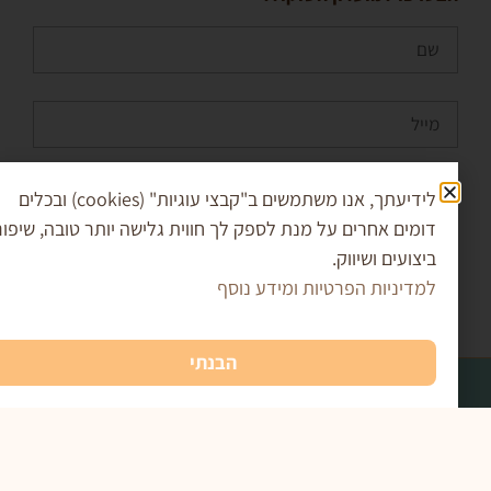
קריספי פטל שוקולד לבן
₪
35.00
–
₪
17.00
בחר אפשרויות
לידיעתך, אנו משתמשים ב"קבצי עוגיות" (cookies) ובכלים
 מאשר/ת את
מדיניות הפרטיות
ומסכים/ה שהמידע
מים אחרים על מנת לספק לך חווית גלישה יותר טובה, שיפור
ש למענה לפנייה ולמטרות המפורטות בה
צועים ושיווק.
דיניות הפרטיות ומידע נוסף
שליחה
הבנתי
רים חשובים
תעודת כשרות