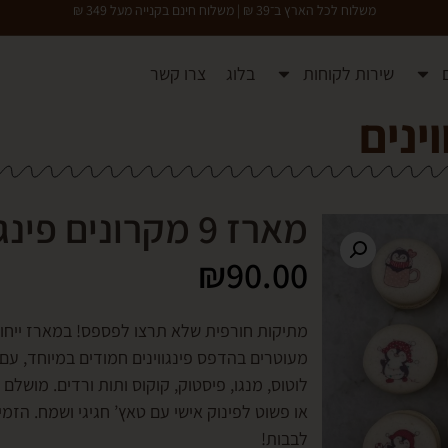
משלוח לכל הארץ ב־39 ₪ | משלוח חינם בקנייה מעל 349 ₪
שירות לקוחות
בלוג
צרו קשר
מארז 9 מקרונים פינגווינים
₪
90.00
מעוטרים בהדפס פינגווינים חמודים במיוחד, עם 
לוטוס, מנגו, פיסטוק, קוקוס ותות ורדים. מושל
או פשוט לפינוק אישי עם טאץ’ חגיגי ושמח. הזמינ
לבבות!