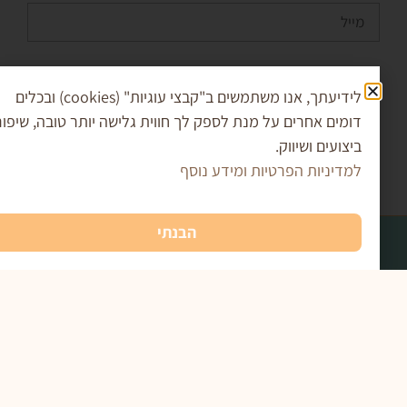
קריספי פטל שוקולד לבן
₪
35.00
–
₪
17.00
בחר אפשרויות
 מאשר/ת את
מדיניות הפרטיות
ומסכים/ה שהמידע
לידיעתך, אנו משתמשים ב"קבצי עוגיות" (cookies) ובכלים
ש למענה לפנייה ולמטרות המפורטות בה
מים אחרים על מנת לספק לך חווית גלישה יותר טובה, שיפור
צועים ושיווק.
שליחה
דיניות הפרטיות ומידע נוסף
הבנתי
רים חשובים
תעודת כשרות
תקנון האתר ומדיניות משלוחים
מדיניות פרטיות
הצהרת נגישות