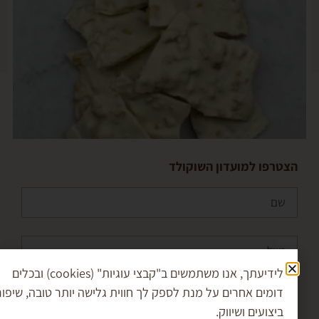
פו למועדון השוקולד
קריספי מנגו שוקולד לבן
₪
35.00
–
₪
17.00
לידיעתך, אנו משתמשים ב"קבצי עוגיות" (cookies) ובכלים
מים אחרים על מנת לספק לך חווית גלישה יותר טובה, שיפור
בחר אפשרויות
 מאשר/ת את
מדיניות הפרטיות
ומסכים/ה שהמידע
צועים ושיווק.
ש למענה לפנייה ולמטרות המפורטות בה