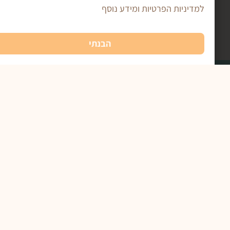
דיניות הפרטיות ומידע נוסף
שליחה
הבנתי
רים חשובים
תעודת כשרות
תקנון האתר ומדיניות משלוחים
מדיניות פרטיות
הצהרת נגישות